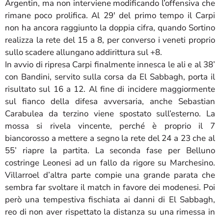
Argentin, ma non interviene modificando l’offensiva che
rimane poco prolifica. Al 29′ del primo tempo il Carpi
non ha ancora raggiunto la doppia cifra, quando Sortino
realizza la rete del 15 a 8, per converso i veneti proprio
sullo scadere allungano addirittura sul +8.
In avvio di ripresa Carpi finalmente innesca le ali e al 38’
con Bandini, servito sulla corsa da El Sabbagh, porta il
risultato sul 16 a 12. Al fine di incidere maggiormente
sul fianco della difesa avversaria, anche Sebastian
Carabulea da terzino viene spostato sull’esterno. La
mossa si rivela vincente, perché è proprio il 7
biancorosso a mettere a segno la rete del 24 a 23 che al
55’ riapre la partita. La seconda fase per Belluno
costringe Leonesi ad un fallo da rigore su Marchesino.
Villarroel d’altra parte compie una grande parata che
sembra far svoltare il match in favore dei modenesi. Poi
però una tempestiva fischiata ai danni di El Sabbagh,
reo di non aver rispettato la distanza su una rimessa in