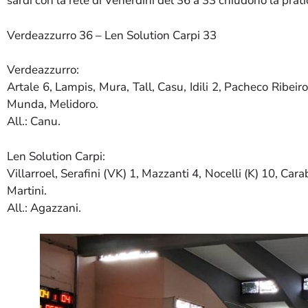
sardi con la rete di Venerdini del 36 a 33 chiudono la prat
Verdeazzurro 36 – Len Solution Carpi 33
Verdeazzurro:
Artale 6, Lampis, Mura, Tall, Casu, Idili 2, Pacheco Rib
Munda, Melidoro.
All.: Canu.
Len Solution Carpi:
Villarroel, Serafini (VK) 1, Mazzanti 4, Nocelli (K) 10, Ca
Martini.
All.: Agazzani.