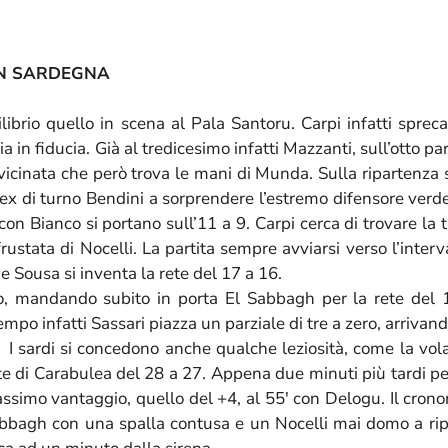
IN SARDEGNA
ibrio quello in scena al Pala Santoru. Carpi infatti spre
a in fiducia. Già al tredicesimo infatti Mazzanti, sull’otto pa
vvicinata che però trova le mani di Munda. Sulla ripartenza
a l’ex di turno Bendini a sorprendere l’estremo difensore verd
 con Bianco si portano sull’11 a 9. Carpi cerca di trovare la
ustata di Nocelli. La partita sempre avviarsi verso l’interval
 Sousa si inventa la rete del 17 a 16.
usto, mandando subito in porta El Sabbagh per la rete del 
o infatti Sassari piazza un parziale di tre a zero, arrivand
 I sardi si concedono anche qualche leziosità, come la vola
ete di Carabulea del 28 a 27. Appena due minuti più tardi pe
ssimo vantaggio, quello del +4, al 55′ con Delogu. Il cron
bbagh con una spalla contusa e un Nocelli mai domo a ripor