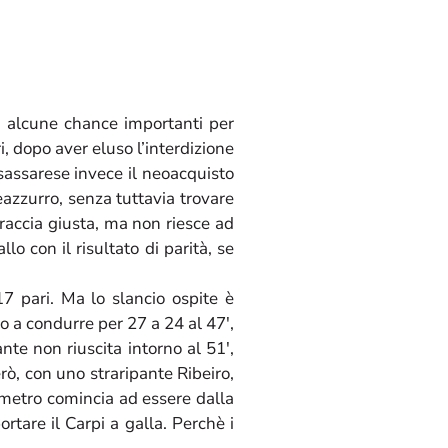
ca alcune chance importanti per
ri, dopo aver eluso l’interdizione
 sassarese invece il neoacquisto
eazzurro, senza tuttavia trovare
 traccia giusta, ma non riesce ad
lo con il risultato di parità, se
17 pari. Ma lo slancio ospite è
o a condurre per 27 a 24 al 47′,
nte non riuscita intorno al 51′,
rò, con uno straripante Ribeiro,
ometro comincia ad essere dalla
tare il Carpi a galla. Perchè i