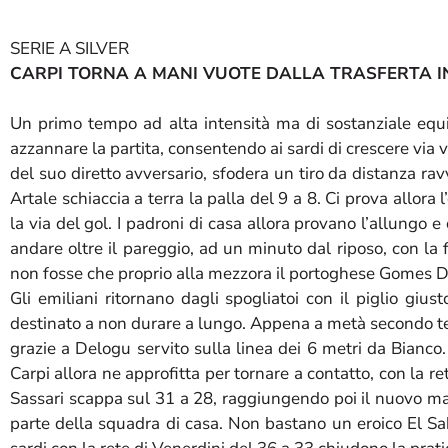
SERIE A SILVER
CARPI TORNA A MANI VUOTE DALLA TRASFERTA 
Un primo tempo ad alta intensità ma di sostanziale equil
azzannare la partita, consentendo ai sardi di crescere via vi
del suo diretto avversario, sfodera un tiro da distanza ra
Artale schiaccia a terra la palla del 9 a 8. Ci prova allor
la via del gol. I padroni di casa allora provano l’allungo e
andare oltre il pareggio, ad un minuto dal riposo, con la fr
non fosse che proprio alla mezzora il portoghese Gomes De
Gli emiliani ritornano dagli spogliatoi con il piglio gi
destinato a non durare a lungo. Appena a metà secondo temp
grazie a Delogu servito sulla linea dei 6 metri da Bianco.
Carpi allora ne approfitta per tornare a contatto, con la r
Sassari scappa sul 31 a 28, raggiungendo poi il nuovo ma
parte della squadra di casa. Non bastano un eroico El Sa