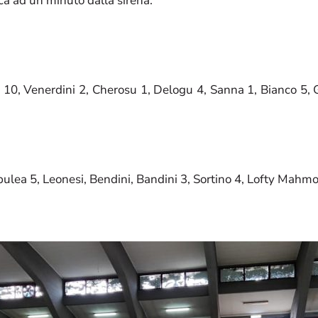
ica ad un minuto dalla sirena.
eiro 10, Venerdini 2, Cherosu 1, Delogu 4, Sanna 1, Bianco
rabulea 5, Leonesi, Bendini, Bandini 3, Sortino 4, Lofty Mah