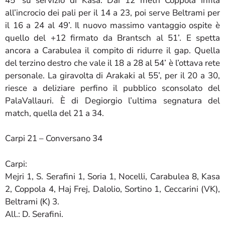
45’ su servizio di Kasa. Dai 12 metri Coppola infila
all’incrocio dei pali per il 14 a 23, poi serve Beltrami per
il 16 a 24 al 49’. Il nuovo massimo vantaggio ospite è
quello del +12 firmato da Brantsch al 51’. E spetta
ancora a Carabulea il compito di ridurre il gap. Quella
del terzino destro che vale il 18 a 28 al 54’ è l’ottava rete
personale. La giravolta di Arakaki al 55’, per il 20 a 30,
riesce a deliziare perfino il pubblico sconsolato del
PalaVallauri. È di Degiorgio l’ultima segnatura del
match, quella del 21 a 34.
Carpi 21 – Conversano 34
Carpi:
Mejri 1, S. Serafini 1, Soria 1, Nocelli, Carabulea 8, Kasa
2, Coppola 4, Haj Frej, Dalolio, Sortino 1, Ceccarini (VK),
Beltrami (K) 3.
All.: D. Serafini.