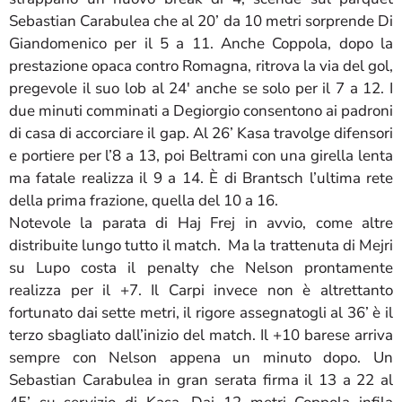
Sebastian Carabulea che al 20’ da 10 metri sorprende Di
Giandomenico per il 5 a 11. Anche Coppola, dopo la
prestazione opaca contro Romagna, ritrova la via del gol,
pregevole il suo lob al 24′ anche se solo per il 7 a 12. I
due minuti comminati a Degiorgio consentono ai padroni
di casa di accorciare il gap. Al 26’ Kasa travolge difensori
e portiere per l’8 a 13, poi Beltrami con una girella lenta
ma fatale realizza il 9 a 14. È di Brantsch l’ultima rete
della prima frazione, quella del 10 a 16.
Notevole la parata di Haj Frej in avvio, come altre
distribuite lungo tutto il match. Ma la trattenuta di Mejri
su Lupo costa il penalty che Nelson prontamente
realizza per il +7. Il Carpi invece non è altrettanto
fortunato dai sette metri, il rigore assegnatogli al 36’ è il
terzo sbagliato dall’inizio del match. Il +10 barese arriva
sempre con Nelson appena un minuto dopo. Un
Sebastian Carabulea in gran serata firma il 13 a 22 al