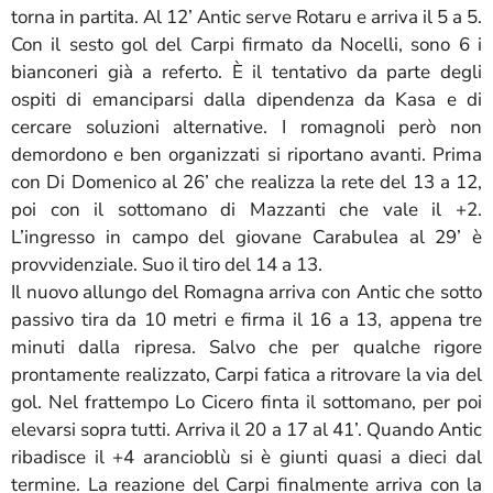
torna in partita. Al 12’ Antic serve Rotaru e arriva il 5 a 5.
Con il sesto gol del Carpi firmato da Nocelli, sono 6 i
bianconeri già a referto. È il tentativo da parte degli
ospiti di emanciparsi dalla dipendenza da Kasa e di
cercare soluzioni alternative. I romagnoli però non
demordono e ben organizzati si riportano avanti. Prima
con Di Domenico al 26’ che realizza la rete del 13 a 12,
poi con il sottomano di Mazzanti che vale il +2.
L’ingresso in campo del giovane Carabulea al 29’ è
provvidenziale. Suo il tiro del 14 a 13.
Il nuovo allungo del Romagna arriva con Antic che sotto
passivo tira da 10 metri e firma il 16 a 13, appena tre
minuti dalla ripresa. Salvo che per qualche rigore
prontamente realizzato, Carpi fatica a ritrovare la via del
gol. Nel frattempo Lo Cicero finta il sottomano, per poi
elevarsi sopra tutti. Arriva il 20 a 17 al 41’. Quando Antic
ribadisce il +4 arancioblù si è giunti quasi a dieci dal
termine. La reazione del Carpi finalmente arriva con la